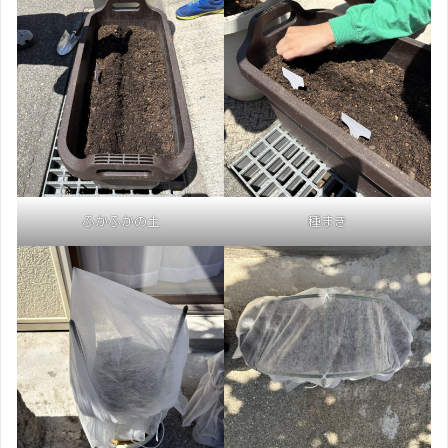
ふかふかの土
種まき