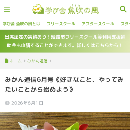
学び舎 魚吹の風とは
フリースクール
アフタースクール
スタ
出席認定の実績あり！姫路市フリースクール等利用支援補
助金も申請することができます。詳しくはこちらから！
ホーム
みかん通信
みかん通信6月号《好きなこと、やってみ
たいことから始めよう》
2026年6月1日